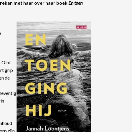
spreken met haar over haar boek
En toen
e
r Olof
rt grip
en de
 zeventig
rin
inhoud
orp zijn