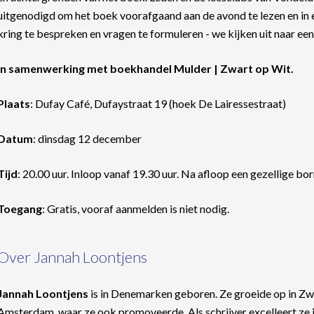
uitgenodigd om het boek voorafgaand aan de avond te lezen en in 
kring te bespreken en vragen te formuleren - we kijken uit naar ee
In samenwerking met boekhandel Mulder | Zwart op Wit.
Plaats
: Dufay Café, Dufaystraat 19 (hoek De Lairessestraat)
Datum
: dinsdag 12 december
Tijd
: 20.00 uur. Inloop vanaf 19.30 uur. Na afloop een gezellige bor
Toegang
: Gratis, vooraf aanmelden is niet nodig.
Over Jannah Loontjens
Jannah Loontjens
is in Denemarken geboren. Ze groeide op in Zw
Amsterdam, waar ze ook promoveerde. Als schrijver excelleert ze in