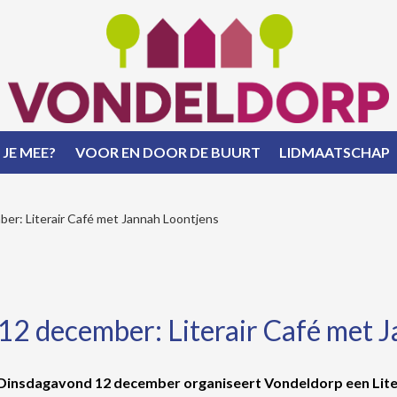
 JE MEE?
VOOR EN DOOR DE BUURT
LIDMAATSCHAP
er: Literair Café met Jannah Loontjens
12 december: Literair Café met 
Dinsdagavond 12 december organiseert Vondeldorp een Liter