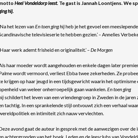
motto
Heel Vondeldorp leest
. Te gast is Jannah Loontjens. We 
ging hij
.
‘Na het lezen van
En toen ging hij
heb je het gevoel een meeslepende
Scandinavische televisieserie te hebben gezien.’ – Annelies Verbek
‘Haar werk ademt frisheid en originaliteit.’ –
De Morgen
Als haar moeder wordt aangehouden en enkele dagen later premie
Palme wordt vermoord, verliest Ebba twee zekerheden. Ze probee
te krijgen op haar jeugd in een tijdsgewricht waarin het optimisme 
openheid van weleer onherroepelijk gaan wankelen.
En toen ging
hij
schildert het leven van een vriendengroep in Zweden in de jaren
en tachtig. In een sprankelende stijl ontvouwt zich een verhaal waa
wereldpolitiek en intimiteit zich nauw vervlechten.
Deze avond gaat de auteur in gesprek met de aanwezigen over de 
en achtergronden van het boek. Leden en de leesclubs van Vondeld