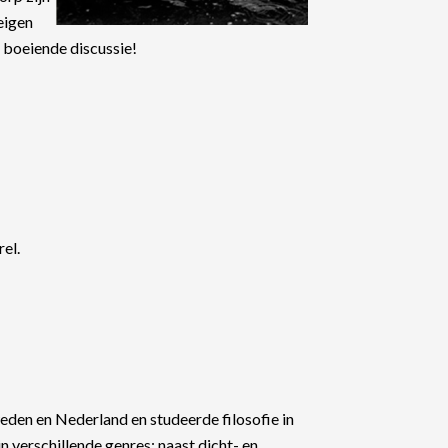
eigen
n boeiende discussie!
rel.
eden en Nederland en studeerde filosofie in
 verschillende genres: naast dicht- en