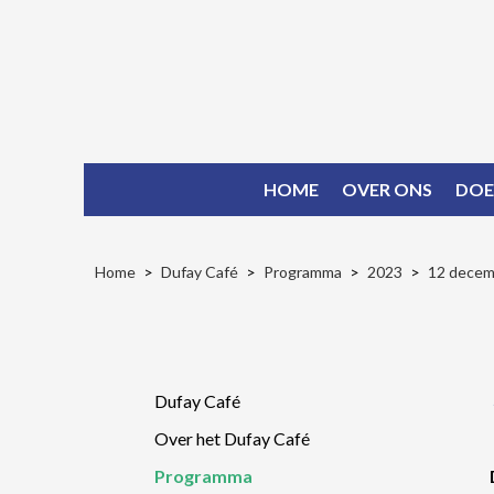
HOME
OVER ONS
DOE
Home
Dufay Café
Programma
2023
12 decemb
Dufay Café
Over het Dufay Café
Programma