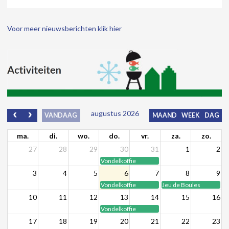
Voor meer nieuwsberichten klik hier
augustus 2026
VANDAAG
MAAND
WEEK
DAG
ma.
di.
wo.
do.
vr.
za.
zo.
27
28
29
30
31
1
2
Vondelkoffie
3
4
5
6
7
8
9
Vondelkoffie
Jeu de Boules
10
11
12
13
14
15
16
Vondelkoffie
17
18
19
20
21
22
23