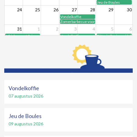
Jeu de Boules
24
25
26
27
28
29
30
Vondelkoffie
Zomerbarbecue voor leden
31
1
2
3
4
5
6
Afkicken met Spinoza
Vondelkoffie
Bitterballenborrel (allee
Vondelkoffie
07 augustus 2026
Jeu de Boules
09 augustus 2026