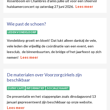
Rosenboom en Chambres d'amis jullie uit voor een sfeervol
huiskamerconcert op zaterdag 27 juni 2026.
Lees meer
Wie past de schoen?
LEDEN VONDELDORP
Vondeldorp groeit en bloeit! Dat lukt alleen dankzij de vele,
vele leden die vrijwillig de coördinatie van een event, een
leesclub, de binnenbuurten, de bridge of het jaarfeest op zich
nemen!
Lees meer
De materialen over Voorzorgcirkels zijn
beschikbaar
DUFAY CAFÉ
INFORMATIEF
SOCIALE KAART
De presentatie en het stappenplan zoals dinsdagavond 13
januari gepresenteerd zijn beschikbaar op onze website.
Lees meer