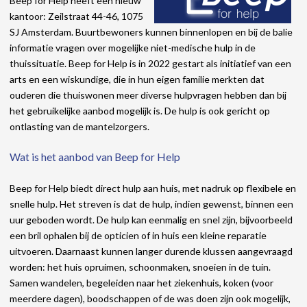
Beep for Help heeft een nieuw
kantoor: Zeilstraat 44-46, 1075
SJ Amsterdam. Buurtbewoners kunnen binnenlopen en bij de balie
informatie vragen over mogelijke niet-medische hulp in de
thuissituatie. Beep for Help is in 2022 gestart als initiatief van een
arts en een wiskundige, die in hun eigen familie merkten dat
ouderen die thuiswonen meer diverse hulpvragen hebben dan bij
het gebruikelijke aanbod mogelijk is. De hulp is ook gericht op
ontlasting van de mantelzorgers.
Wat is het aanbod van Beep for Help
Beep for Help biedt direct hulp aan huis, met nadruk op flexibele en
snelle hulp. Het streven is dat de hulp, indien gewenst, binnen een
uur geboden wordt. De hulp kan eenmalig en snel zijn, bijvoorbeeld
een bril ophalen bij de opticien of in huis een kleine reparatie
uitvoeren. Daarnaast kunnen langer durende klussen aangevraagd
worden: het huis opruimen, schoonmaken, snoeien in de tuin.
Samen wandelen, begeleiden naar het ziekenhuis, koken (voor
meerdere dagen), boodschappen of de was doen zijn ook mogelijk,