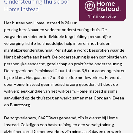
Ondersteuning thuis door
Home Instead
Het bureau van Home Instead is 24 uur
per dag bereikbaar en verleent ondersteuning thuis. De
zorgverleners bieden individuele begeleiding, persoonlijke
verzorging, lichte huishoudelijke hulp in en om het huis en
mantelzorgondersteuning. Per situatie wordt besproken waar de
klant behoefte aan heeft. De ondersteuning is een combinatie van
persoonlijke aandacht, gezelschap en praktische ondersteuning.
De zorgverlener is minimaal 2 uur tot max. 3,5 uur aaneengesloten
bij de klant. Het gaat om 2 of 3 dezelfde medewerkers. Er wordt
door Home Instead geen medische zorg geboden, dit doet de
wijkverpleegkundige van het wijkteam. Home Instead is soms
aanvullend op de thuiszorg en werkt samen met
Cordaan
,
Evean
en
Buurtzorg
.
De zorgverleners,
CAREGivers
genoemd, zijn in dienst bij Home
Instead. Ze krijgen een basistraining en een vervolgtraining
alzheimer care. De medewerkers zijn minimaal 3 dagen per week