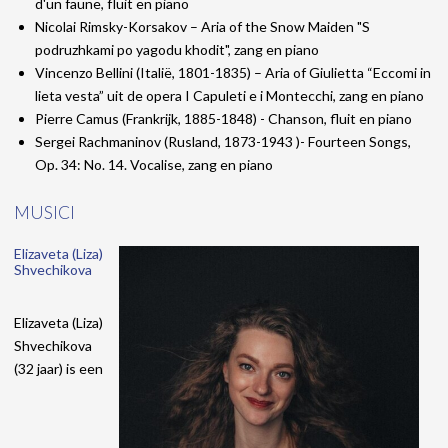
d'un faune, fluit en piano
Nicolai Rimsky-Korsakov – Aria of the Snow Maiden "S
podruzhkami po yagodu khodit", zang en piano
Vincenzo Bellini (Italië, 1801-1835) – Aria of Giulietta “Eccomi in
lieta vesta” uit de opera I Capuleti e i Montecchi, zang en piano
Pierre Camus (Frankrijk, 1885-1848) - Chanson, fluit en piano
Sergei Rachmaninov (Rusland, 1873-1943 )- Fourteen Songs,
Op. 34: No. 14. Vocalise, zang en piano
MUSICI
Elizaveta (Liza)
Shvechikova
Elizaveta (Liza)
Shvechikova
(32 jaar) is een