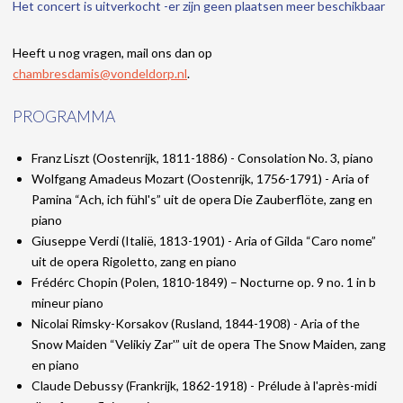
Het concert is uitverkocht -er zijn geen plaatsen meer beschikbaar
Heeft u nog vragen, mail ons dan op
chambresdamis@vondeldorp.nl
.
PROGRAMMA
Franz Liszt (Oostenrijk, 1811-1886) - Consolation No. 3, piano
Wolfgang Amadeus Mozart (Oostenrijk, 1756-1791) - Aria of
Pamina “Ach, ich fühl's” uit de opera Die Zauberflöte, zang en
piano
Giuseppe Verdi (Italië, 1813-1901) - Aria of Gilda “Caro nome”
uit de opera Rigoletto, zang en piano
Frédérc Chopin (Polen, 1810-1849) – Nocturne op. 9 no. 1 in b
mineur piano
Nicolai Rimsky-Korsakov (Rusland, 1844-1908) - Aria of the
Snow Maiden “Velikiy Zar'” uit de opera The Snow Maiden, zang
en piano
Claude Debussy (Frankrijk, 1862-1918) - Prélude à l'après-midi