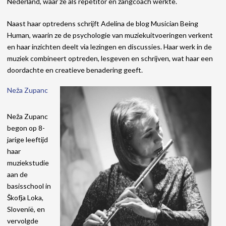
Nederland, waar ze als repetitor en zangcoach werkte.
Naast haar optredens schrijft Adelina de blog Musician Being
Human, waarin ze de psychologie van muziekuitvoeringen verkent
en haar inzichten deelt via lezingen en discussies. Haar werk in de
muziek combineert optreden, lesgeven en schrijven, wat haar een
doordachte en creatieve benadering geeft.
Neža Zupanc
Neža Zupanc
begon op 8-
jarige leeftijd
haar
muziekstudie
aan de
basisschool in
Škofja Loka,
Slovenië, en
vervolgde