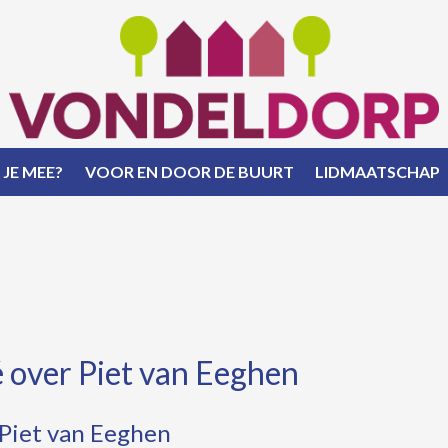
 JE MEE?
VOOR EN DOOR DE BUURT
LIDMAATSCHAP
é over Piet van Eeghen
 Piet van Eeghen