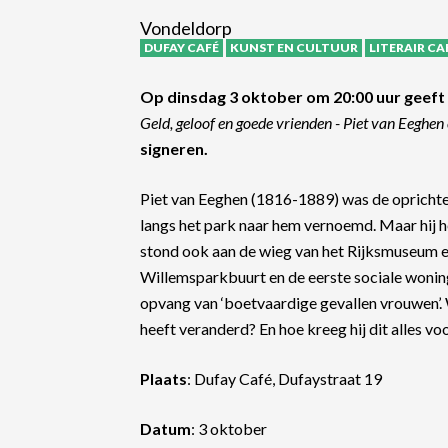
Vondeldorp
DUFAY CAFÉ
KUNST EN CULTUUR
LITERAIR CA
Op dinsdag 3 oktober om 20:00 uur geeft 
Geld, geloof en goede vrienden - Piet van Eeg
signeren.
Piet van Eeghen (1816-1889) was de oprichter
langs het park naar hem vernoemd. Maar hij
stond ook aan de wieg van het Rijksmuseum e
Willemsparkbuurt en de eerste sociale wonin
opvang van ‘boetvaardige gevallen vrouwen’.
heeft veranderd? En hoe kreeg hij dit alles vo
Plaats
: Dufay Café, Dufaystraat 19
Datum
: 3 oktober