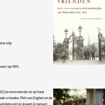
ene stip
wart op Wit.
 2022 promoveerde ze op haar
oede vrienden. Piet van Eeghen en de
ublieksversie kwam in januari