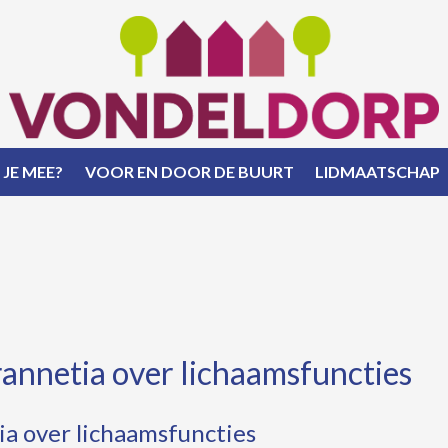
 JE MEE?
VOOR EN DOOR DE BUURT
LIDMAATSCHAP
annetia over lichaamsfuncties
a over lichaamsfuncties