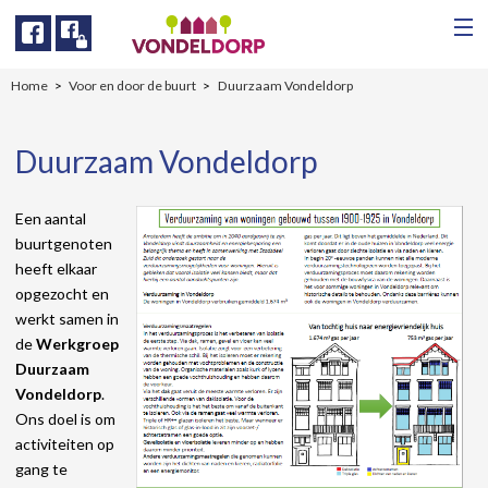
Facebook
Facebook
Home
Voor en door de buurt
Duurzaam Vondeldorp
Duurzaam Vondeldorp
Een aantal
buurtgenoten
heeft elkaar
opgezocht en
werkt samen in
de
Werkgroep
Duurzaam
Vondeldorp
.
Ons doel is om
activiteiten op
gang te