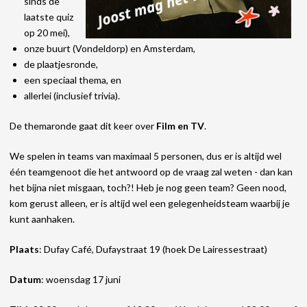
sinds de
laatste quiz
op 20 mei),
onze buurt (Vondeldorp) en Amsterdam,
de plaatjesronde,
een speciaal thema, en
allerlei (inclusief trivia).
De themaronde gaat dit keer over
Film en TV
.
We spelen in teams van maximaal 5 personen, dus er is altijd wel
één teamgenoot die het antwoord op de vraag zal weten - dan kan
het bijna niet misgaan, toch?! Heb je nog geen team? Geen nood,
kom gerust alleen, er is altijd wel een gelegenheidsteam waarbij je
kunt aanhaken.
Plaats
: Dufay Café, Dufaystraat 19 (hoek De Lairessestraat)
Datum
: woensdag 17 juni