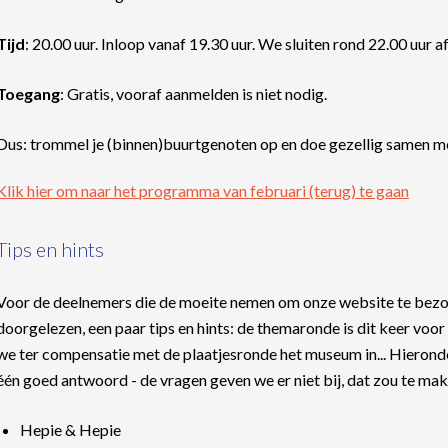
Tijd
: 20.00 uur. Inloop vanaf 19.30 uur. We sluiten rond 22.00 uur a
Toegang
: Gratis, vooraf aanmelden is niet nodig.
Dus: trommel je (binnen)buurtgenoten op en doe gezellig samen me
Klik hier om naar het programma van februari (terug) te gaan
Tips en hints
Voor de deelnemers die de moeite nemen om onze website te bezo
doorgelezen, een paar tips en hints: de themaronde is dit keer voor
we ter compensatie met de plaatjesronde het museum in... Hieronde
één goed antwoord - de vragen geven we er niet bij, dat zou te makkel
Hepie & Hepie