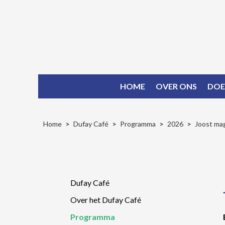
HOME
OVER ONS
DOE
Home
Dufay Café
Programma
2026
Joost mag
Dufay Café
Over het Dufay Café
Programma