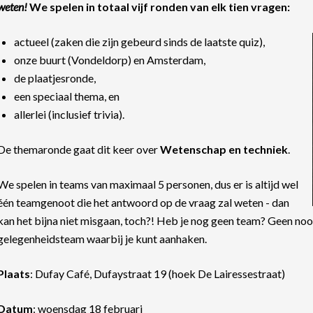
weten!
We spelen in totaal vijf ronden van elk tien vragen:
actueel (zaken die zijn gebeurd sinds de laatste quiz),
onze buurt (Vondeldorp) en Amsterdam,
de plaatjesronde,
een speciaal thema, en
allerlei (inclusief trivia).
De themaronde gaat dit keer over
Wetenschap en techniek
.
We spelen in teams van maximaal 5 personen, dus er is altijd wel
één teamgenoot die het antwoord op de vraag zal weten - dan
kan het bijna niet misgaan, toch?! Heb je nog geen team? Geen nood,
gelegenheidsteam waarbij je kunt aanhaken.
Plaats
: Dufay Café, Dufaystraat 19 (hoek De Lairessestraat)
Datum
: woensdag 18 februari