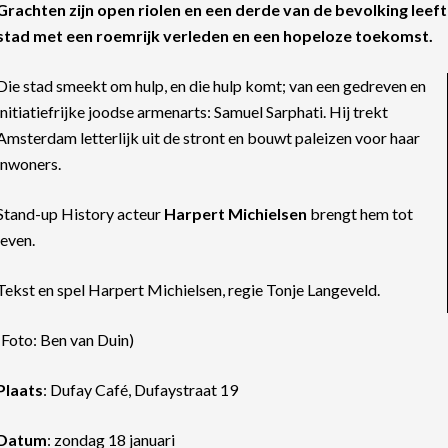
Grachten zijn open riolen en een derde van de bevolking leef
stad met een roemrijk verleden en een hopeloze toekomst.
Die stad smeekt om hulp, en die hulp komt; van een gedreven en
initiatiefrijke joodse armenarts: Samuel Sarphati. Hij trekt
Amsterdam letterlijk uit de stront en bouwt paleizen voor haar
inwoners.
Stand-up History acteur
Harpert Michielsen
brengt hem tot
leven.
Tekst en spel Harpert Michielsen, regie Tonje Langeveld.
(Foto: Ben van Duin)
Plaats
: Dufay Café, Dufaystraat 19
Datum
: zondag 18 januari