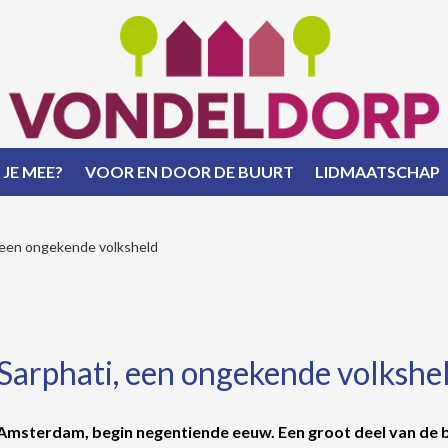
 JE MEE?
VOOR EN DOOR DE BUURT
LIDMAATSCHAP
 een ongekende volksheld
Sarphati, een ongekende volkshe
Amsterdam, begin negentiende eeuw. Een groot deel van de be