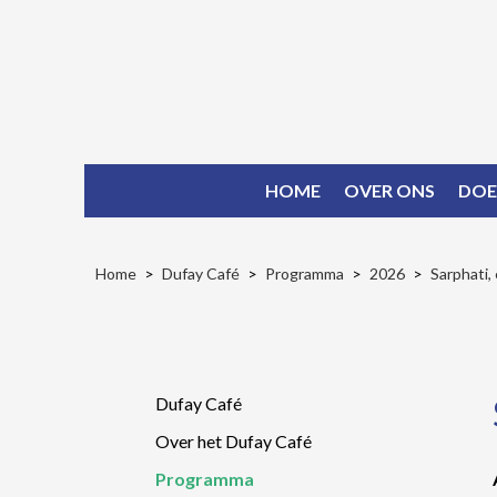
HOME
OVER ONS
DOE
Home
Dufay Café
Programma
2026
Sarphati,
Dufay Café
Over het Dufay Café
Programma