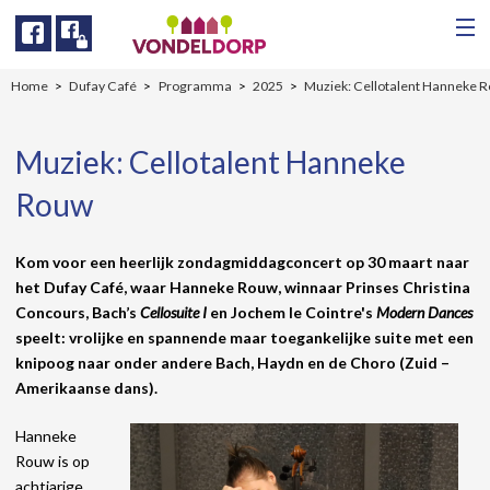
Facebook
Facebook
Home
Dufay Café
Programma
2025
Muziek: Cellotalent Hanneke 
Muziek: Cellotalent Hanneke
Rouw
Kom voor een heerlijk zondagmiddagconcert op 30 maart naar
het Dufay Café, waar Hanneke Rouw, winnaar Prinses Christina
Concours, Bach’s
Cellosuite I
en Jochem le Cointre's
Modern Dances
speelt: vrolijke en spannende maar toegankelijke suite met een
knipoog naar onder andere Bach, Haydn en de Choro (Zuid –
Amerikaanse dans).
Hanneke
Rouw is op
achtjarige