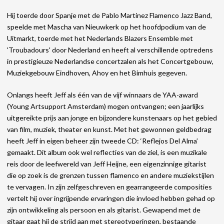
Hij toerde door Spanje met de Pablo Martinez Flamenco Jazz Band,
speelde met Mascha van Nieuwkerk op het hoofdpodium van de
Uitmarkt, toerde met het Nederlands Blazers Ensemble met
'Troubadours' door Nederland en heeft al verschillende optredens
in prestigieuze Nederlandse concertzalen als het Concertgebouw,
Muziekgebouw Eindhoven, Ahoy en het Bimhuis gegeven.
Onlangs heeft Jeff als één van de vijf winnaars de YAA-award
(Young Artsupport Amsterdam) mogen ontvangen; een jaarlijks
uitgereikte prijs aan jonge en bijzondere kunstenaars op het gebied
van film, muziek, theater en kunst. Met het gewonnen geldbedrag
heeft Jeff in eigen beheer zijn tweede CD: ‘Reflejos Del Alma’
gemaakt. Dit album ook wel reflecties van de ziel, is een muzikale
reis door de leefwereld van Jeff Heijne, een eigenzinnige gitarist
die op zoek is de grenzen tussen flamenco en andere muziekstijlen
te vervagen. In zijn zelfgeschreven en gearrangeerde composities
vertelt hij over ingrijpende ervaringen die invloed hebben gehad op
zijn ontwikkeling als persoon en als gitarist. Gewapend met de
gitaar gaat hij de strijd aan met stereotyperingen, bestaande