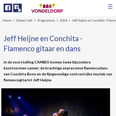
Facebook
Facebook
Home
Dufay Café
Programma
2024
Jeff Heijne en Conchita - Flam
Jeff Heijne en Conchita -
Flamenco gitaar en dans
In de voorstelling CAMBIO komen twee bijzondere
kunstvormen samen: de krachtige expressieve flamencodans
van Conchita Boon en de fijngevoelige contrastrijke muziek van
flamencogitarist Jeff Heijne.