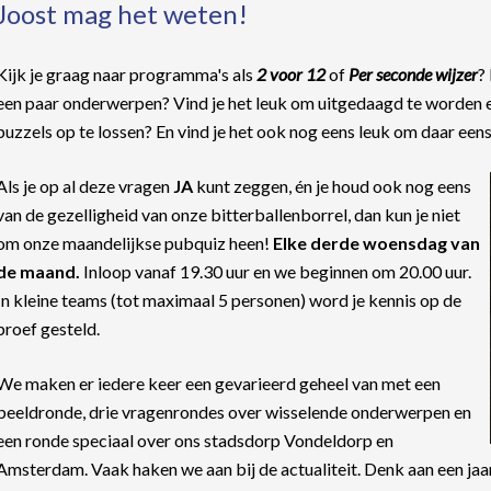
Joost mag het weten!
Kijk je graag naar programma's als
2 voor 12
of
Per seconde wijzer
?
een paar onderwerpen? Vind je het leuk om uitgedaagd te worden 
puzzels op te lossen? En vind je het ook nog eens leuk om daar eens
Als je op al deze vragen
JA
kunt zeggen, én je houd ook nog eens
van de gezelligheid van onze bitterballenborrel, dan kun je niet
om onze maandelijkse pubquiz heen!
Elke derde woensdag van
de maand.
Inloop vanaf 19.30 uur en we beginnen om 20.00 uur.
In kleine teams (tot maximaal 5 personen) word je kennis op de
proef gesteld.
We maken er iedere keer een gevarieerd geheel van met een
beeldronde, drie vragenrondes over wisselende onderwerpen en
een ronde speciaal over ons stadsdorp Vondeldorp en
Amsterdam. Vaak haken we aan bij de actualiteit. Denk aan een ja