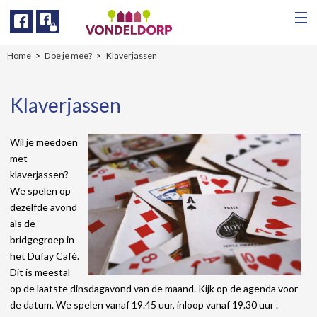
Facebook
Facebook
Home
Doe je mee?
Klaverjassen
Klaverjassen
Wil je meedoen
met
klaverjassen?
We spelen op
dezelfde avond
als de
bridgegroep in
het Dufay Café.
Dit is meestal
op de laatste dinsdagavond van de maand. Kijk op de agenda voor
de datum. We spelen vanaf 19.45 uur, inloop vanaf 19.30 uur .