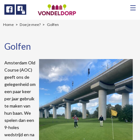
Facebook
Facebook
Home
Doe je mee?
Golfen
Golfen
Amsterdam Old
Course (AOC)
geeft ons de
gelegenheid om
een paar keer
per jaar gebruik
te maken van
hun baan. We
spelen dan een
9-holes
wedstrijd en na