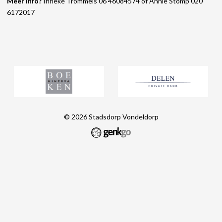
Meer info?
Inneke Trommels 06 46084574 of Annie Stomp 020
6172017
© 2026
Stadsdorp Vondeldorp