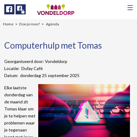
Facebook
Facebook
Home
Doe je mee?
Agenda
Computerhulp met Tomas
Georganiseerd door: Vondeldorp
Locatie: Dufay Café
Datum: donderdag 25 september 2025
Elke laatste
donderdag van
de maand zit
Tomas klaar om
je te helpen met
problemen waar
je tegenaan
loopt met jouw