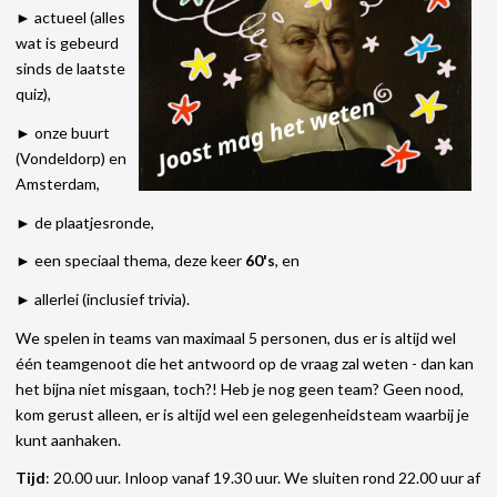
► actueel (alles
wat is gebeurd
sinds de laatste
quiz),
► onze buurt
(Vondeldorp) en
Amsterdam,
► de plaatjesronde,
► een speciaal thema, deze keer
60's
, en
► allerlei (inclusief trivia).
We spelen in teams van maximaal 5 personen, dus er is altijd wel
één teamgenoot die het antwoord op de vraag zal weten - dan kan
het bijna niet misgaan, toch?! Heb je nog geen team? Geen nood,
kom gerust alleen, er is altijd wel een gelegenheidsteam waarbij je
kunt aanhaken.
Tijd
: 20.00 uur. Inloop vanaf 19.30 uur. We sluiten rond 22.00 uur af